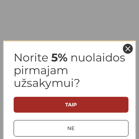
Norite
5
%
nuolaidos
pirmajam
užsakymui?
TAIP
NE